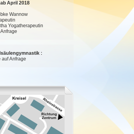
ab April 2018
iebke Wannow
apeutin
tha Yogatherapeutin
 Anfrage
lsäulengymnastik :
e auf Anfrage