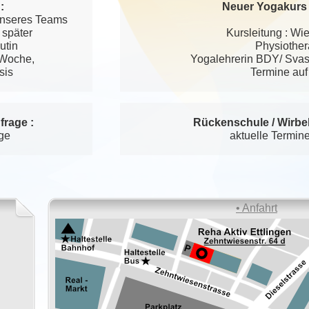
:
Neuer Yogakurs 
unseres Teams
 später
Kursleitung : W
utin
Physiother
 Woche,
Yogalehrerin BDY/ Svas
sis
Termine auf
frage :
Rückenschule / Wirbe
age
aktuelle Termin
• Anfahrt